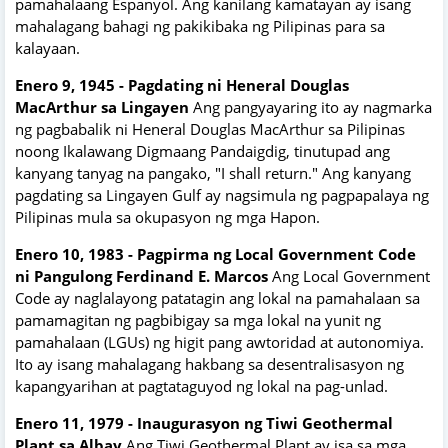
pamahalaang Espanyol. Ang kanilang kamatayan ay isang
mahalagang bahagi ng pakikibaka ng Pilipinas para sa
kalayaan.
Enero 9, 1945 - Pagdating ni Heneral Douglas
MacArthur sa Lingayen
Ang pangyayaring ito ay nagmarka
ng pagbabalik ni Heneral Douglas MacArthur sa Pilipinas
noong Ikalawang Digmaang Pandaigdig, tinutupad ang
kanyang tanyag na pangako, "I shall return." Ang kanyang
pagdating sa Lingayen Gulf ay nagsimula ng pagpapalaya ng
Pilipinas mula sa okupasyon ng mga Hapon.
Enero 10, 1983 - Pagpirma ng Local Government Code
ni Pangulong Ferdinand E. Marcos
Ang Local Government
Code ay naglalayong patatagin ang lokal na pamahalaan sa
pamamagitan ng pagbibigay sa mga lokal na yunit ng
pamahalaan (LGUs) ng higit pang awtoridad at autonomiya.
Ito ay isang mahalagang hakbang sa desentralisasyon ng
kapangyarihan at pagtataguyod ng lokal na pag-unlad.
Enero 11, 1979 - Inaugurasyon ng Tiwi Geothermal
Plant sa Albay
Ang Tiwi Geothermal Plant ay isa sa mga