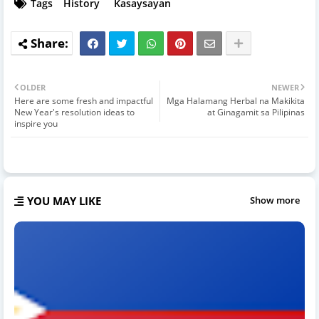
Tags
History
Kasaysayan
OLDER
NEWER
Here are some fresh and impactful
Mga Halamang Herbal na Makikita
New Year's resolution ideas to
at Ginagamit sa Pilipinas
inspire you
YOU MAY LIKE
Show more