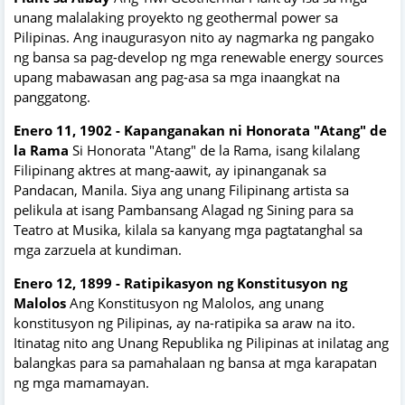
unang malalaking proyekto ng geothermal power sa
Pilipinas. Ang inaugurasyon nito ay nagmarka ng pangako
ng bansa sa pag-develop ng mga renewable energy sources
upang mabawasan ang pag-asa sa mga inaangkat na
panggatong.
Enero 11, 1902 - Kapanganakan ni Honorata "Atang" de
la Rama
Si Honorata "Atang" de la Rama, isang kilalang
Filipinang aktres at mang-aawit, ay ipinanganak sa
Pandacan, Manila. Siya ang unang Filipinang artista sa
pelikula at isang Pambansang Alagad ng Sining para sa
Teatro at Musika, kilala sa kanyang mga pagtatanghal sa
mga zarzuela at kundiman.
Enero 12, 1899 - Ratipikasyon ng Konstitusyon ng
Malolos
Ang Konstitusyon ng Malolos, ang unang
konstitusyon ng Pilipinas, ay na-ratipika sa araw na ito.
Itinatag nito ang Unang Republika ng Pilipinas at inilatag ang
balangkas para sa pamahalaan ng bansa at mga karapatan
ng mga mamamayan.