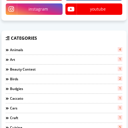
instagram
youtube
CATEGORIES
4
Animals
1
Art
1
Beauty Contest
2
Birds
1
Budgies
1
Caccato
1
Cars
1
Craft
5
Cuisine