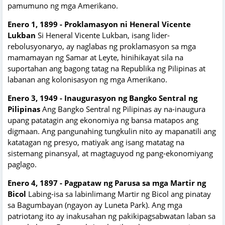
pamumuno ng mga Amerikano.
Enero 1, 1899 - Proklamasyon ni Heneral Vicente
Lukban
Si Heneral Vicente Lukban, isang lider-
rebolusyonaryo, ay naglabas ng proklamasyon sa mga
mamamayan ng Samar at Leyte, hinihikayat sila na
suportahan ang bagong tatag na Republika ng Pilipinas at
labanan ang kolonisasyon ng mga Amerikano.
Enero 3, 1949 - Inaugurasyon ng Bangko Sentral ng
Pilipinas
Ang Bangko Sentral ng Pilipinas ay na-inaugura
upang patatagin ang ekonomiya ng bansa matapos ang
digmaan. Ang pangunahing tungkulin nito ay mapanatili ang
katatagan ng presyo, matiyak ang isang matatag na
sistemang pinansyal, at magtaguyod ng pang-ekonomiyang
paglago.
Enero 4, 1897 - Pagpataw ng Parusa sa mga Martir ng
Bicol
Labing-isa sa labinlimang Martir ng Bicol ang pinatay
sa Bagumbayan (ngayon ay Luneta Park). Ang mga
patriotang ito ay inakusahan ng pakikipagsabwatan laban sa