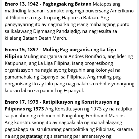
Enero 13, 1942 - Pagbagsak ng Bataan
Matapos ang
matinding labanan, sumuko ang mga puwersang Amerikano
at Pilipino sa mga tropang Hapon sa Bataan. Ang
pangyayaring ito ay nagmarka ng isang mahalagang punto
sa Ikalawang Digmaang Pandaigdig, na nagresulta sa
kilalang Bataan Death March.
Enero 15, 1897 - Muling Pag-oorganisa ng La Liga
Filipina
Muling inorganisa ni Andres Bonifacio, ang lider ng
Katipunan, ang La Liga Filipina, isang progresibong
organisasyon na naglalayong baguhin ang kolonyal na
pamamahala ng Espanyol sa Pilipinas. Ang muling pag-
oorganisang ito ay lalo pang nagpaalab sa rebolusyonaryong
kilusan laban sa paniniil ng Espanyol.
Enero 17, 1973 - Ratipikasyon ng Konstitusyon ng
Pilipinas ng 1973
Ang Konstitusyon ng 1973 ay na-ratipika
sa panahon ng rehimen ni Pangulong Ferdinand Marcos.
Ang konstitusyong ito ay nagpakilala ng mahahalagang
pagbabago sa istrukturang pampolitika ng Pilipinas, kasama
na ang pagtatatag ng sistemang parlamentaryo ng