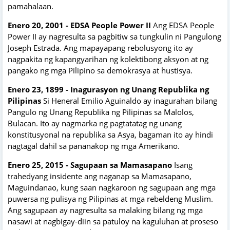
pamahalaan.
Enero 20, 2001 - EDSA People Power II
Ang EDSA People
Power II ay nagresulta sa pagbitiw sa tungkulin ni Pangulong
Joseph Estrada. Ang mapayapang rebolusyong ito ay
nagpakita ng kapangyarihan ng kolektibong aksyon at ng
pangako ng mga Pilipino sa demokrasya at hustisya.
Enero 23, 1899 - Inagurasyon ng Unang Republika ng
Pilipinas
Si Heneral Emilio Aguinaldo ay inagurahan bilang
Pangulo ng Unang Republika ng Pilipinas sa Malolos,
Bulacan. Ito ay nagmarka ng pagtatatag ng unang
konstitusyonal na republika sa Asya, bagaman ito ay hindi
nagtagal dahil sa pananakop ng mga Amerikano.
Enero 25, 2015 - Sagupaan sa Mamasapano
Isang
trahedyang insidente ang naganap sa Mamasapano,
Maguindanao, kung saan nagkaroon ng sagupaan ang mga
puwersa ng pulisya ng Pilipinas at mga rebeldeng Muslim.
Ang sagupaan ay nagresulta sa malaking bilang ng mga
nasawi at nagbigay-diin sa patuloy na kaguluhan at proseso