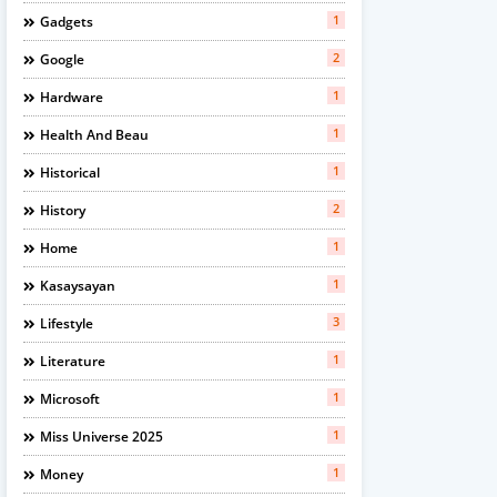
1
Gadgets
2
Google
1
Hardware
1
Health And Beau
1
Historical
2
History
1
Home
1
Kasaysayan
3
Lifestyle
1
Literature
1
Microsoft
1
Miss Universe 2025
1
Money