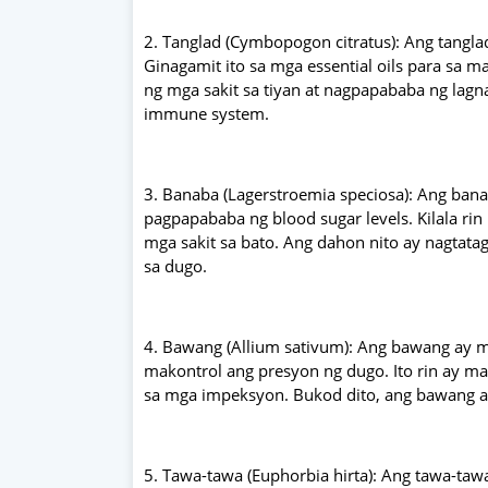
2. Tanglad (Cymbopogon citratus): Ang tanglad 
Ginagamit ito sa mga essential oils para sa m
ng mga sakit sa tiyan at nagpapababa ng lagn
immune system.
3. Banaba (Lagerstroemia speciosa): Ang ban
pagpapababa ng blood sugar levels. Kilala rin
mga sakit sa bato. Ang dahon nito ay nagtatag
sa dugo.
4. Bawang (Allium sativum): Ang bawang ay 
makontrol ang presyon ng dugo. Ito rin ay may
sa mga impeksyon. Bukod dito, ang bawang ay
5. Tawa-tawa (Euphorbia hirta): Ang tawa-taw