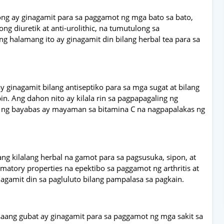
ng ay ginagamit para sa paggamot ng mga bato sa bato,
tong diuretik at anti-urolithic, na tumutulong sa
g halamang ito ay ginagamit din bilang herbal tea para sa
 ginagamit bilang antiseptiko para sa mga sugat at bilang
n. Ang dahon nito ay kilala rin sa pagpapagaling ng
tas ng bayabas ay mayaman sa bitamina C na nagpapalakas ng
isang kilalang herbal na gamot para sa pagsusuka, sipon, at
matory properties na epektibo sa paggamot ng arthritis at
nagamit din sa pagluluto bilang pampalasa sa pagkain.
tsaang gubat ay ginagamit para sa paggamot ng mga sakit sa