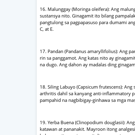
16. Malunggay (Moringa oleifera): Ang malungg
sustansya nito. Ginagamit ito bilang pampal
pangtulong sa pagpapasuso para dumami ang 
C, at E.
17. Pandan (Pandanus amaryllifolius): Ang pa
rin sa panggamot. Ang katas nito ay ginagam
na dugo. Ang dahon ay madalas ding ginagami
18. Siling Labuyo (Capsicum frutescens): Ang
arthritis dahil sa kanyang anti-inflammatory 
pampahid na nagbibigay-ginhawa sa mga masa
19. Yerba Buena (Clinopodium douglasii): Ang
katawan at pananakit. Mayroon itong analges