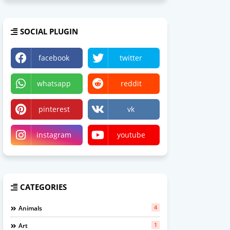
SOCIAL PLUGIN
facebook
twitter
whatsapp
reddit
pinterest
vk
instagram
youtube
CATEGORIES
4
Animals
1
Art