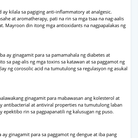
ay kilala sa pagiging anti-inflammatory at analgesic.
asahe at aromatherapy, pati na rin sa mga tsaa na nag-aalis
at. Mayroon din itong mga antioxidants na nagpapalakas ng
aba ay ginagamit para sa pamamahala ng diabetes at
 ito sa pag-alis ng mga toxins sa katawan at sa paggamot ng
lay ng corosolic acid na tumutulong sa regulasyon ng asukal
malawakang ginagamit para mabawasan ang kolesterol at
 antibacterial at antiviral properties na tumutulong laban
 epektibo rin sa pagpapanatili ng kalusugan ng puso.
a ay ginagamit para sa paggamot ng dengue at iba pang