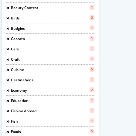
1
Beauty Contest
2
Birds
1
Budgies
1
Caccato
1
Cars
1
Craft
5
Cuisine
1
Destinations
2
Economy
1
Education
1
Filipino Abroad
1
Fish
5
Foods