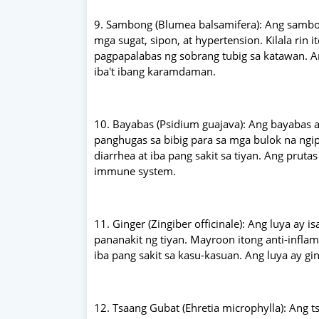
9. Sambong (Blumea balsamifera): Ang sambo
mga sugat, sipon, at hypertension. Kilala rin i
pagpapalabas ng sobrang tubig sa katawan. An
iba't ibang karamdaman.
10. Bayabas (Psidium guajava): Ang bayabas ay
panghugas sa bibig para sa mga bulok na ngipi
diarrhea at iba pang sakit sa tiyan. Ang pru
immune system.
11. Ginger (Zingiber officinale): Ang luya ay 
pananakit ng tiyan. Mayroon itong anti-inflam
iba pang sakit sa kasu-kasuan. Ang luya ay gi
12. Tsaang Gubat (Ehretia microphylla): Ang 