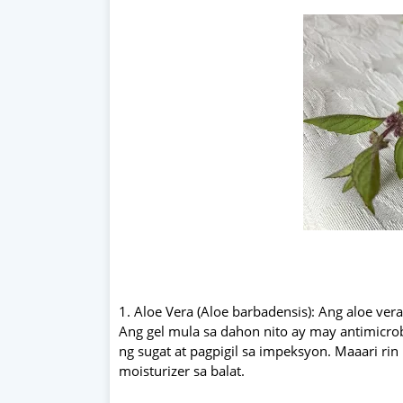
1. Aloe Vera (Aloe barbadensis): Ang aloe ver
Ang gel mula sa dahon nito ay may antimicrob
ng sugat at pagpigil sa impeksyon. Maaari ri
moisturizer sa balat.