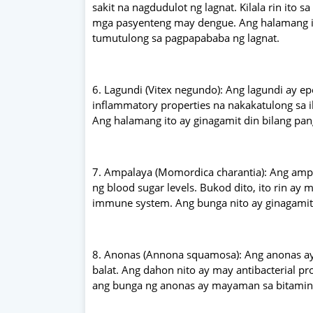
sakit na nagdudulot ng lagnat. Kilala rin ito
mga pasyenteng may dengue. Ang halamang ito
tumutulong sa pagpapababa ng lagnat.
6. Lagundi (Vitex negundo): Ang lagundi ay ep
inflammatory properties na nakakatulong sa i
Ang halamang ito ay ginagamit din bilang pangg
7. Ampalaya (Momordica charantia): Ang amp
ng blood sugar levels. Bukod dito, ito rin a
immune system. Ang bunga nito ay ginagamit sa
8. Anonas (Annona squamosa): Ang anonas ay
balat. Ang dahon nito ay may antibacterial pr
ang bunga ng anonas ay mayaman sa bitamina 