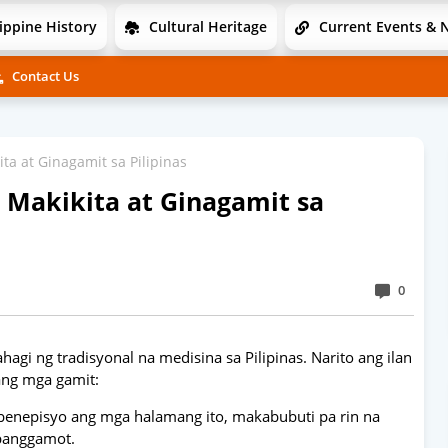
ippine History
Cultural Heritage
Current Events & 
Contact Us
a at Ginagamit sa Pilipinas
Makikita at Ginagamit sa
0
gi ng tradisyonal na medisina sa Pilipinas. Narito ang ilan
ang mga gamit:
nepisyo ang mga halamang ito, makabubuti pa rin na
 panggamot.