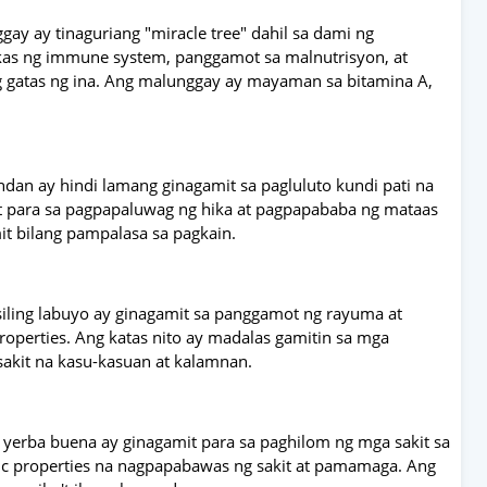
ay ay tinaguriang "miracle tree" dahil sa dami ng
akas ng immune system, panggamot sa malnutrisyon, at
gatas ng ina. Ang malunggay ay mayaman sa bitamina A,
ndan ay hindi lamang ginagamit sa pagluluto kundi pati na
it para sa pagpapaluwag ng hika at pagpapababa ng mataas
t bilang pampalasa sa pagkain.
 siling labuyo ay ginagamit sa panggamot ng rayuma at
properties. Ang katas nito ay madalas gamitin sa mga
kit na kasu-kasuan at kalamnan.
 yerba buena ay ginagamit para sa paghilom ng mga sakit sa
ic properties na nagpapabawas ng sakit at pamamaga. Ang