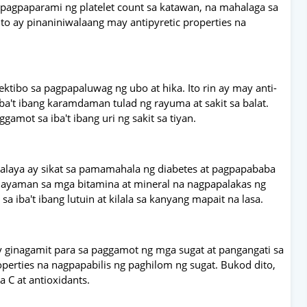
 sa pagpaparami ng platelet count sa katawan, na mahalaga sa
 ay pinaniniwalaang may antipyretic properties na
ektibo sa pagpapaluwag ng ubo at hika. Ito rin ay may anti-
ba't ibang karamdaman tulad ng rayuma at sakit sa balat.
amot sa iba't ibang uri ng sakit sa tiyan.
alaya ay sikat sa pamamahala ng diabetes at pagpapababa
y mayaman sa mga bitamina at mineral na nagpapalakas ng
 iba't ibang lutuin at kilala sa kanyang mapait na lasa.
 ginagamit para sa paggamot ng mga sugat at pangangati sa
operties na nagpapabilis ng paghilom ng sugat. Bukod dito,
C at antioxidants.