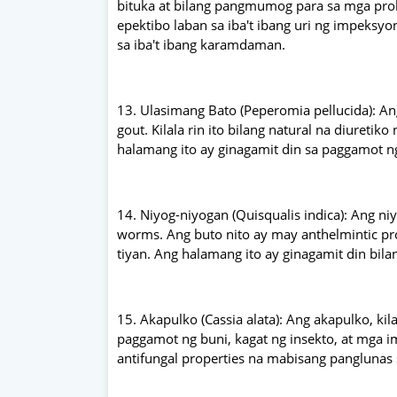
bituka at bilang pangmumog para sa mga probl
epektibo laban sa iba't ibang uri ng impeksyo
sa iba't ibang karamdaman.
13. Ulasimang Bato (Peperomia pellucida): An
gout. Kilala rin ito bilang natural na diureti
halamang ito ay ginagamit din sa paggamot ng
14. Niyog-niyogan (Quisqualis indica): Ang ni
worms. Ang buto nito ay may anthelmintic prop
tiyan. Ang halamang ito ay ginagamit din bilan
15. Akapulko (Cassia alata): Ang akapulko, kil
paggamot ng buni, kagat ng insekto, at mga i
antifungal properties na mabisang panglunas sa