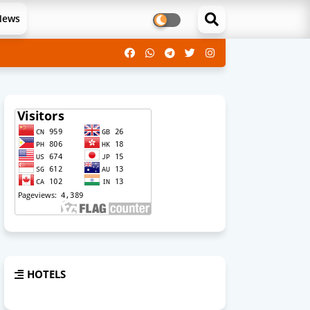
News
HOTELS