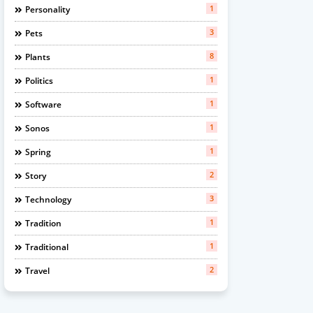
1
Personality
3
Pets
8
Plants
1
Politics
1
Software
1
Sonos
1
Spring
2
Story
3
Technology
1
Tradition
1
Traditional
2
Travel