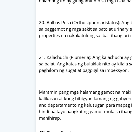
halamang ito ay ginagamit din sa mga tsaa pa
20. Balbas Pusa (Orthosiphon aristatus): Ang b
sa paggamot ng mga sakit sa bato at urinary t
properties na nakakatulong sa iba't ibang uri n
21. Kalachuchi (Plumeria): Ang kalachuchi a
sa balat. Ang katas ng bulaklak nito ay kilala
paghilom ng sugat at pagpigil sa impeksyon.
Maramin pang mga halamang gamot na makikit
kalikasan at kung bibigyan lamang ng gobyern
and departamento ng kalusugan para mapag i
hindi na tayo aangkat ng gamot mula sa ibang
mahihirap.