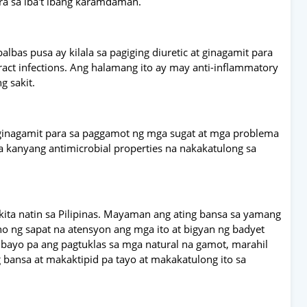
ra sa iba't ibang karamdaman.
albas pusa ay kilala sa pagiging diuretic at ginagamit para
ract infections. Ang halamang ito ay may anti-inflammatory
g sakit.
y ginagamit para sa paggamot ng mga sugat at mga problema
 sa kanyang antimicrobial properties na nakakatulong sa
a natin sa Pilipinas. Mayaman ang ating bansa sa yamang
o ng sapat na atensyon ang mga ito at bigyan ng badyet
bayo pa ang pagtuklas sa mga natural na gamot, marahil
 bansa at makaktipid pa tayo at makakatulong ito sa