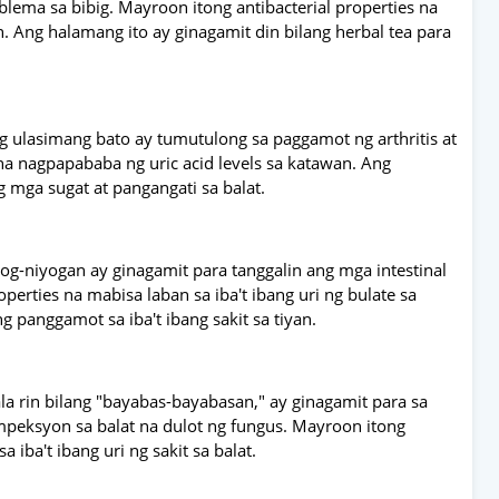
ema sa bibig. Mayroon itong antibacterial properties na
n. Ang halamang ito ay ginagamit din bilang herbal tea para
g ulasimang bato ay tumutulong sa paggamot ng arthritis at
ko na nagpapababa ng uric acid levels sa katawan. Ang
 mga sugat at pangangati sa balat.
yog-niyogan ay ginagamit para tanggalin ang mga intestinal
erties na mabisa laban sa iba't ibang uri ng bulate sa
g panggamot sa iba't ibang sakit sa tiyan.
ala rin bilang "bayabas-bayabasan," ay ginagamit para sa
mpeksyon sa balat na dulot ng fungus. Mayroon itong
 iba't ibang uri ng sakit sa balat.