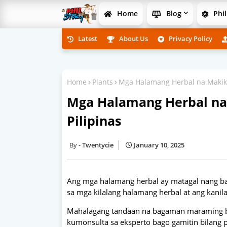
Home
Blog
Phil
Latest
About Us
Privacy Policy
Home
Plants
Mga Halamang Herbal na Makikit
Mga Halamang Herbal na 
Pilipinas
Twentycie
January 10, 2025
Ang mga halamang herbal ay matagal nang baha
sa mga kilalang halamang herbal at ang kanil
Mahalagang tandaan na bagaman maraming be
kumonsulta sa eksperto bago gamitin bilang