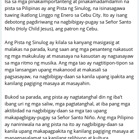
Isa sa mga pinakaimportanteng at pinakamadamdamin na
pista sa Pilipinas ay ang Pista ng Sinulog, na isinasagawa
tuwing ikatlong Linggo ng Enero sa Cebu City. Ito ay isang
debotong pagdiriwang na nagbibigay-pugay sa Señor Santo
Niño (Holy Child Jesus), ang patron ng Cebu.
Ang Pista ng Sinulog ay kilala sa kanyang masigasig at
malakas na parada, kung saan ang mga pesanteng nakasuot
ng mga makukulay at masasaya na kasuotan ay nagsasayaw
sa mga ritmo ng musika. Ang mga tao ay nagtitipon-tipon sa
mga lansangan upang makanood at makasali sa
pagsasayaw, na nagbibigay-daan sa kanila upang ipakita ang
kanilang pagiging masaya at masayahin.
Bukod sa parada, ang pista ay nagtatanghal din ng iba't
ibang uri ng mga saliw, mga pagtatanghal, at iba pang mga
aktibidad na nagbibigay-daan sa mga tao upang
makapagbigay-pugay sa Señor Santo Niño. Ang mga Pilipino
ay naniniwala na ang pista na ito ay nagbibigay-daan sa
kanila upang makapagpakita ng kanilang pagiging masaya at
mapagpasalamat sa kanilang relihiyon at kultura.