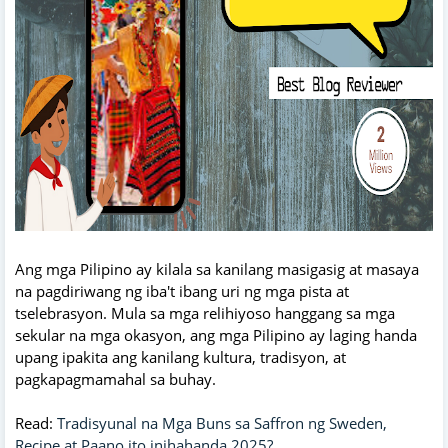
Ang mga Pilipino ay kilala sa kanilang masigasig at masaya
na pagdiriwang ng iba't ibang uri ng mga pista at
tselebrasyon. Mula sa mga relihiyoso hanggang sa mga
sekular na mga okasyon, ang mga Pilipino ay laging handa
upang ipakita ang kanilang kultura, tradisyon, at
pagkapagmamahal sa buhay.
Read:
Tradisyunal na Mga Buns sa Saffron ng Sweden,
Recipe at Paano ito inihahanda 2025?