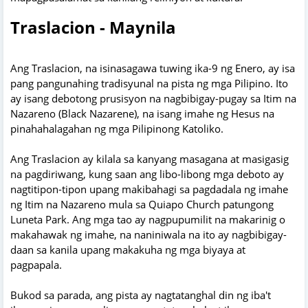
Traslacion - Maynila
Ang Traslacion, na isinasagawa tuwing ika-9 ng Enero, ay isa
pang pangunahing tradisyunal na pista ng mga Pilipino. Ito
ay isang debotong prusisyon na nagbibigay-pugay sa Itim na
Nazareno (Black Nazarene), na isang imahe ng Hesus na
pinahahalagahan ng mga Pilipinong Katoliko.
Ang Traslacion ay kilala sa kanyang masagana at masigasig
na pagdiriwang, kung saan ang libo-libong mga deboto ay
nagtitipon-tipon upang makibahagi sa pagdadala ng imahe
ng Itim na Nazareno mula sa Quiapo Church patungong
Luneta Park. Ang mga tao ay nagpupumilit na makarinig o
makahawak ng imahe, na naniniwala na ito ay nagbibigay-
daan sa kanila upang makakuha ng mga biyaya at
pagpapala.
Bukod sa parada, ang pista ay nagtatanghal din ng iba't