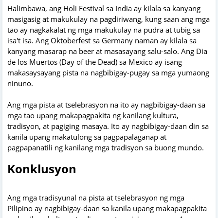
Halimbawa, ang Holi Festival sa India ay kilala sa kanyang
masigasig at makukulay na pagdiriwang, kung saan ang mga
tao ay nagkakalat ng mga makukulay na pudra at tubig sa
isa't isa. Ang Oktoberfest sa Germany naman ay kilala sa
kanyang masarap na beer at masasayang salu-salo. Ang Dia
de los Muertos (Day of the Dead) sa Mexico ay isang
makasaysayang pista na nagbibigay-pugay sa mga yumaong
ninuno.
Ang mga pista at tselebrasyon na ito ay nagbibigay-daan sa
mga tao upang makapagpakita ng kanilang kultura,
tradisyon, at pagiging masaya. Ito ay nagbibigay-daan din sa
kanila upang makatulong sa pagpapalaganap at
pagpapanatili ng kanilang mga tradisyon sa buong mundo.
Konklusyon
Ang mga tradisyunal na pista at tselebrasyon ng mga
Pilipino ay nagbibigay-daan sa kanila upang makapagpakita