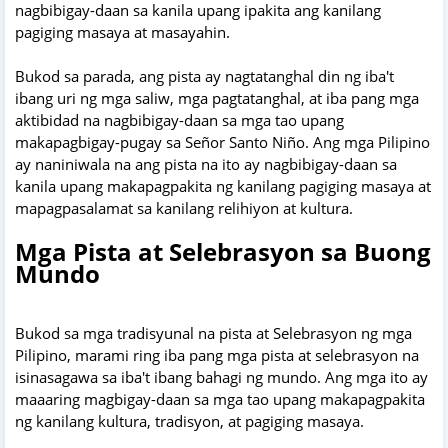
nagbibigay-daan sa kanila upang ipakita ang kanilang
pagiging masaya at masayahin.
Bukod sa parada, ang pista ay nagtatanghal din ng iba't
ibang uri ng mga saliw, mga pagtatanghal, at iba pang mga
aktibidad na nagbibigay-daan sa mga tao upang
makapagbigay-pugay sa Señor Santo Niño. Ang mga Pilipino
ay naniniwala na ang pista na ito ay nagbibigay-daan sa
kanila upang makapagpakita ng kanilang pagiging masaya at
mapagpasalamat sa kanilang relihiyon at kultura.
Mga Pista at Selebrasyon sa Buong
Mundo
Bukod sa mga tradisyunal na pista at Selebrasyon ng mga
Pilipino, marami ring iba pang mga pista at selebrasyon na
isinasagawa sa iba't ibang bahagi ng mundo. Ang mga ito ay
maaaring magbigay-daan sa mga tao upang makapagpakita
ng kanilang kultura, tradisyon, at pagiging masaya.