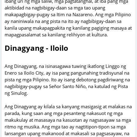
ibang uri ng mga saliw, mga pagtatanghal, at iba pang mga
aktibidad na nagbibigay-daan sa mga tao upang
makapagbigay-pugay sa Itim na Nazareno. Ang mga Pilipino
ay naniniwala na ang pista na ito ay nagbibigay-daan sa
kanila upang makapagpakita ng kanilang pagiging masaya at
mapagpasalamat sa kanilang relihiyon at kultura.
Dinagyang - Iloilo
Ang Dinagyang, na isinasagawa tuwing ikatlong Linggo ng
Enero sa Iloilo City, ay isa pang pangunahing tradisyunal na
pista ng mga Pilipino. Ito ay isang debotong pagdiriwang na
nagbibigay-pugay sa Señor Santo Niño, na katulad ng Pista
ng Sinulog.
Ang Dinagyang ay kilala sa kanyang masigasig at malakas na
parada, kung saan ang mga pesanteng nakasuot ng mga
makukulay at masasaya na kasuotan ay nagsasayaw sa mga
ritmo ng musika. Ang mga tao ay nagtitipon-tipon sa mga
lansangan upang makanood at makasali sa pagsasayaw, na